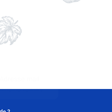
Adresse mail
ntact@monpotagerlorris.fr
ide ?