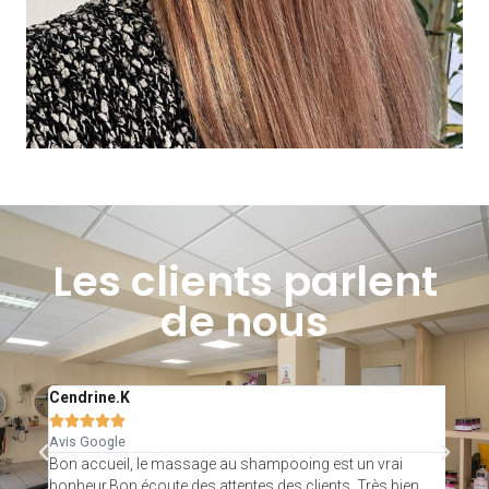
Les clients parlent
de nous
Cendrine.K
Ang







Avis Google
Avis
Bon accueil, le massage au shampooing est un vrai
Salo
bonheur.Bon écoute des attentes des clients. Très bien
chan