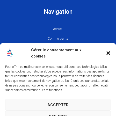
Navigation
Accueil
Commerçants
Marchés Locaux
Gérer le consentement aux
cookies
Commerces de Lorris
Pour offrir les meilleures expériences, nous utilisons des technologies telles
que les cookies pour stocker et/ou accéder aux informations des appareils. Le
Besoin d'aide ?
fait de consentir à ces technologies nous permettra de traiter des données
telles que le comportement de navigation ou les ID uniques sur ce site. Le fait
de ne pas consentir ou de retirer son consentement peut avoir un effet négatif
sur certaines caractéristiques et fonctions.
Mentions Légales
Politique des cookies
ACCEPTER